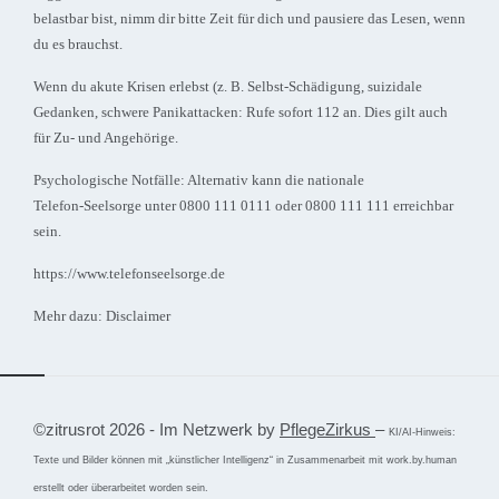
belastbar bist, nimm dir bitte Zeit für dich und pausiere das Lesen, wenn
du es brauchst.
Wenn du akute Krisen erlebst (z. B. Selbst‑Schädigung, suizidale
Gedanken, schwere Panikattacken: Rufe sofort 112 an. Dies gilt auch
für Zu- und Angehörige.
Psychologische Notfälle: Alternativ kann die nationale
Telefon‑Seelsorge unter 0800 111 0111 oder 0800 111 111 erreichbar
sein.
https://www.telefonseelsorge.de
Mehr dazu:
Disclaimer
©zitrusrot 2026 - Im Netzwerk by
⁣PflegeZirkus
–
KI/AI-Hinweis:
Texte und Bilder können mit „künstlicher Intelligenz“ in Zusammenarbeit mit work.by.human
erstellt oder überarbeitet worden sein.