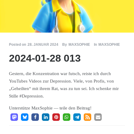
Posted on
28. JANUAR 2024
By
MAXSOPHIE
In
MAXSOPHIE
2024-01-28 013
Gestern, die Konzen­tra­tion war futsch, reiste ich durch
YouTubes Videos zur Depres­sion. Viele, von Profis, von
„Geheil­ten“ mit ihrem Rat, was zu tun sei. Ich schenke mir
Stille #Depres­sion.
Unter­stütze Max­So­phie — teile den Beitrag!